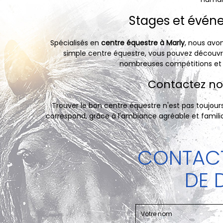
Stages et événe
Spécialisés en
centre équestre à Marly
, nous avo
simple centre équestre, vous pouvez découvrir
nombreuses compétitions e
Contactez nou
Trouver le bon centre équestre n'est pas toujour
correspond, grâce à l'ambiance agréable et familia
CONTACT
DE 