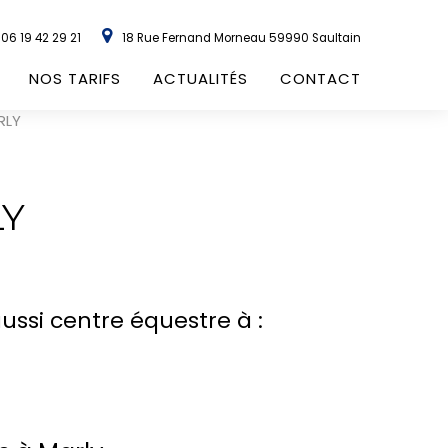
06 19 42 29 21
18 Rue Fernand Morneau
59990
Saultain
NOS TARIFS
ACTUALITÉS
CONTACT
RLY
LY
ssi centre équestre à :