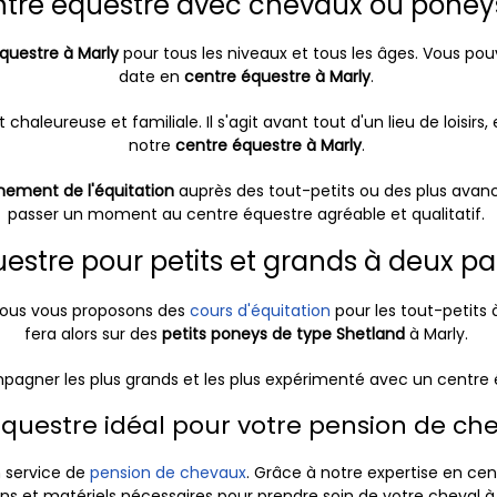
ntre équestre avec chevaux ou poney
questre à Marly
pour tous les niveaux et tous les âges. Vous pou
date en
centre équestre à Marly
.
aleureuse et familiale. Il s'agit avant tout d'un lieu de loisirs,
notre
centre équestre à Marly
.
nement de l'équitation
auprès des tout-petits ou des plus avan
passer un moment au centre équestre agréable et qualitatif.
estre pour petits et grands à deux p
 nous vous proposons des
cours d'équitation
pour les tout-petits à
fera alors sur des
petits poneys de type Shetland
à Marly.
pagner les plus grands et les plus expérimenté avec un centre é
questre idéal pour votre pension de ch
 service de
pension de chevaux
. Grâce à notre expertise en ce
s et matériels nécessaires pour prendre soin de votre cheval à