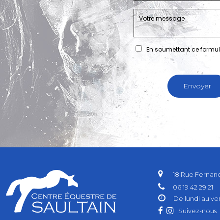
En soumettant ce formula
18 Rue Fernan
06 19 42 29 21
De lundi au ve
Suivez-nous